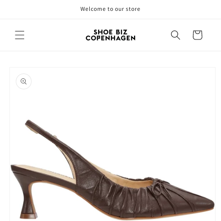
Gå til
Welcome to our store
indhold
Indkøbskurv
å til
roduktoplysninger