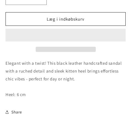
Reducer
Øg
antallet
antallet
for
for
Grace
Grace
Læg i indkøbskurv
Brown
Brown
-
-
Black
Black
Elegant with a twist! This black leather handcrafted sandal
with a ruched detail and sleek kitten heel brings effortless
chic vibes - perfect for day or night.
Heel: 6 cm
Share