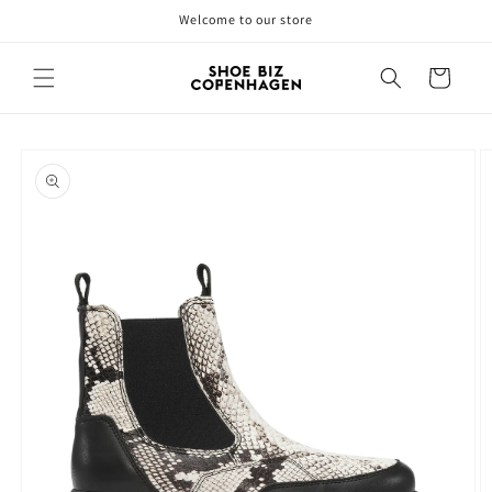
Gå til
Welcome to our store
indhold
Indkøbskurv
å til
roduktoplysninger