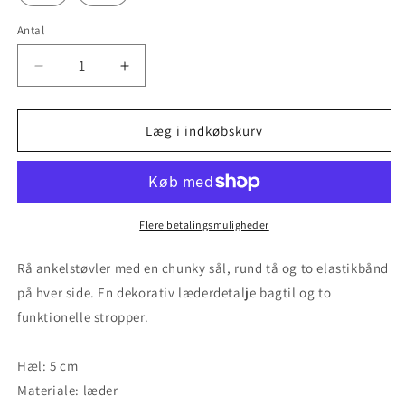
Antal
Reducer
Øg
antallet
antallet
for
for
Ulrica
Ulrica
Læg i indkøbskurv
-
-
Cream
Cream
Snake
Snake
Flere betalingsmuligheder
Rå ankelstøvler med en chunky sål, rund tå og to elastikbånd
på hver side. En dekorativ læderdetalje bagtil og to
funktionelle stropper.
Hæl: 5 cm
Materiale: læder