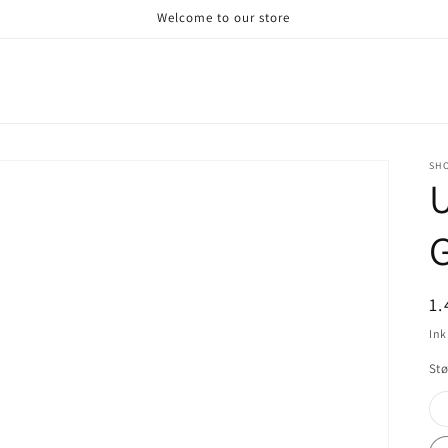
Welcome to our store
SHO
U
G
N
1.
Ink
Stø