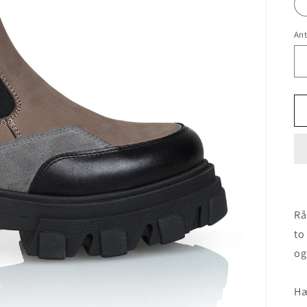
Ant
Rå
to
og
Hæ