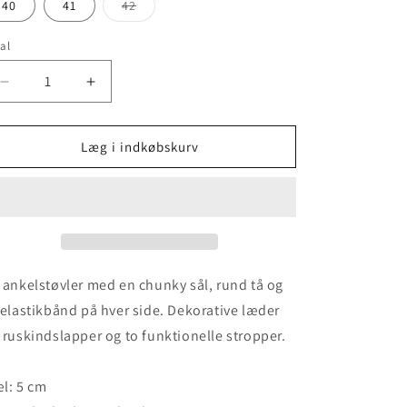
eller
eller
eller
eller
Varianten
40
41
42
utilgængelig
utilgængelig
utilgængelig
utilgængelig
er
udsolgt
eller
al
utilgængelig
Reducer
Øg
antallet
antallet
for
for
Ulrica
Ulrica
Læg i indkøbskurv
-
-
Taupe
Taupe
/
/
Grey
Grey
/
/
Black
Black
 ankelstøvler med en chunky sål, rund tå og
 elastikbånd på hver side. Dekorative læder
 ruskindslapper og to funktionelle stropper.
l: 5 cm