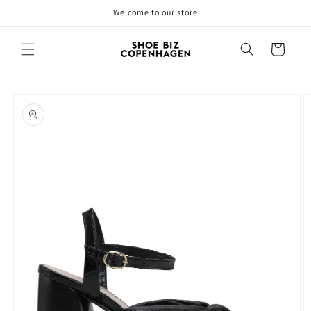
Gå til
Welcome to our store
indhold
Indkøbskurv
å til
roduktoplysninger