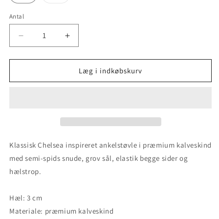
er
udsolgt
eller
Antal
utilgængelig
Reducer
Øg
antallet
antallet
for
for
Larvik
Larvik
Læg i indkøbskurv
-
-
Black
Black
Klassisk Chelsea inspireret ankelstøvle i præmium kalveskind
med semi-spids snude, grov sål, elastik begge sider og
hælstrop.
Hæl: 3 cm
Materiale: præmium kalveskind