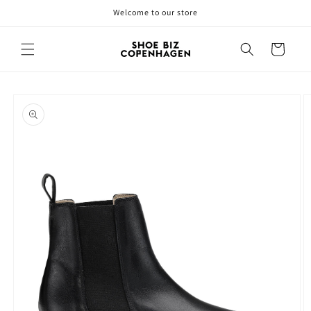
Gå til
Welcome to our store
indhold
Indkøbskurv
å til
roduktoplysninger