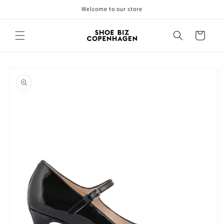
Gå til
Welcome to our store
indhold
Indkøbskurv
å til
roduktoplysninger