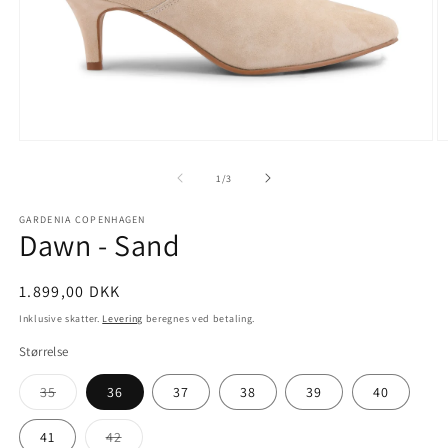
Åbn
Å
mediet
m
1
2
af
1
/
3
i
i
modus
m
GARDENIA COPENHAGEN
Dawn - Sand
Normalpris
1.899,00 DKK
Inklusive skatter.
Levering
beregnes ved betaling.
Størrelse
Varianten
35
36
37
38
39
40
er
udsolgt
eller
Varianten
41
42
utilgængelig