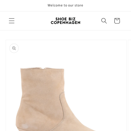
Gå til
Welcome to our store
indhold
Indkøbskurv
å til
roduktoplysninger