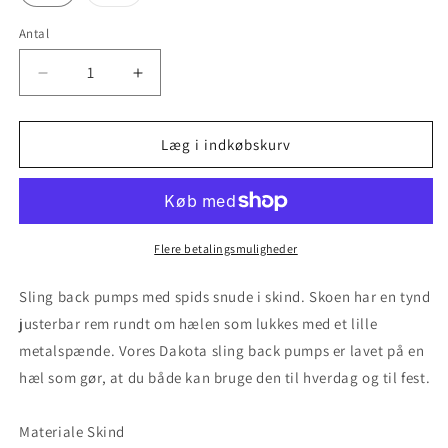
er
udsolgt
eller
Antal
utilgængelig
Reducer
Øg
antallet
antallet
for
for
Dakota
Dakota
Læg i indkøbskurv
-
-
Shocking
Shocking
Green
Green
Flere betalingsmuligheder
Sling back pumps med spids snude i skind. Skoen har en tynd
justerbar rem rundt om hælen som lukkes med et lille
metalspænde. Vores Dakota sling back pumps er lavet på en
hæl som gør, at du både kan bruge den til hverdag og til fest.
Materiale Skind