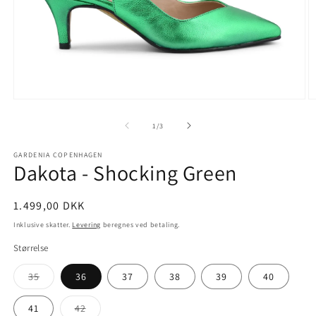
Åbn
Å
mediet
m
1
2
af
1
/
3
i
i
modus
m
GARDENIA COPENHAGEN
Dakota - Shocking Green
Normalpris
1.499,00 DKK
Inklusive skatter.
Levering
beregnes ved betaling.
Størrelse
Varianten
35
36
37
38
39
40
er
udsolgt
eller
Varianten
41
42
utilgængelig