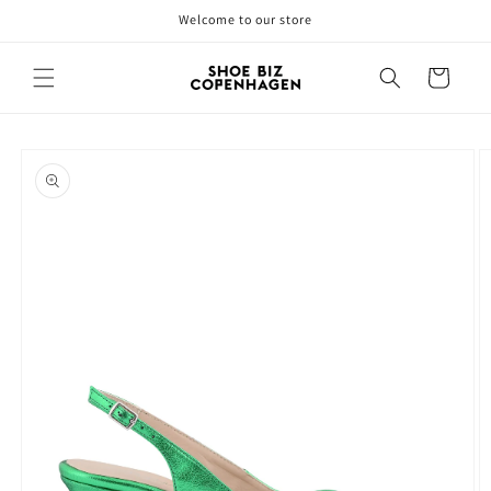
Gå til
Welcome to our store
indhold
Indkøbskurv
å til
roduktoplysninger