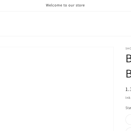
Welcome to our store
SHO
B
N
1.
Ink
Stø