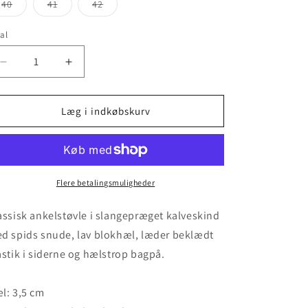
eller
eller
eller
eller
Varianten
Varianten
Varianten
40
41
42
utilgængelig
utilgængelig
utilgængelig
utilgængelig
er
er
er
udsolgt
udsolgt
udsolgt
eller
eller
eller
al
utilgængelig
utilgængelig
utilgængelig
Reducer
Øg
antallet
antallet
for
for
Baran
Baran
Læg i indkøbskurv
Snake
Snake
-
-
Dark
Dark
Brown
Brown
Flere betalingsmuligheder
assisk ankelstøvle i slangepræget kalveskind
d spids snude, lav blokhæl, læder beklædt
astik i siderne og hælstrop bagpå.
l: 3,5 cm