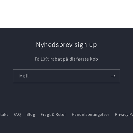
mediet
3
i
modus
Nyhedsbrev sign up
Få 10% rabat på dit første køb
Mail
takt
FAQ
Blog
Fragt & Retur
Handelsbetingelser
Privacy P