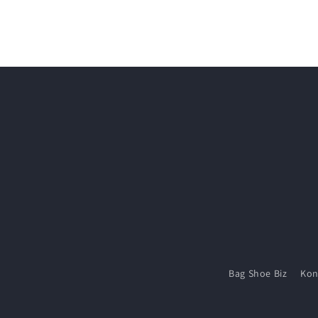
mediet
2
i
modus
Bag Shoe Biz
Kon