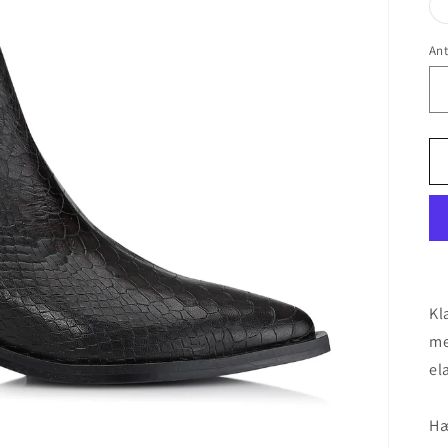
Ant
Kl
me
el
Hæ