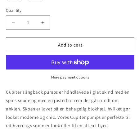
sold
sold
out
out
or
or
Quantity
unavailable
unavailable
Decrease
Increase
quantity
quantity
for
for
Cupiter
Cupiter
Add to cart
-
-
Shocking
Shocking
Pink
Pink
More payment options
Cupiter slingback pumps er håndlavede i glat skind med en
spids snude og med en justerbar rem der går rundt om
anklen. Skoen er lavet på en behagelig blokhæl, hvilket gør
looket moderne og chic. Vores Cupiter pumps er perfekte til
dit hverdags sommer look eller til en aften i byen.